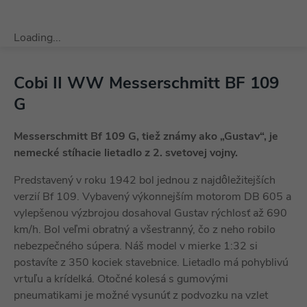
Loading...
Cobi II WW Messerschmitt BF 109
G
Messerschmitt Bf 109 G, tiež známy ako „Gustav“, je
nemecké stíhacie lietadlo z 2. svetovej vojny.
Predstavený v roku 1942 bol jednou z najdôležitejších
verzií Bf 109. Vybavený výkonnejším motorom DB 605 a
vylepšenou výzbrojou dosahoval Gustav rýchlosť až 690
km/h. Bol veľmi obratný a všestranný, čo z neho robilo
nebezpečného súpera. Náš model v mierke 1:32 si
postavíte z 350 kociek stavebnice. Lietadlo má pohyblivú
vrtuľu a krídelká. Otočné kolesá s gumovými
pneumatikami je možné vysunúť z podvozku na vzlet