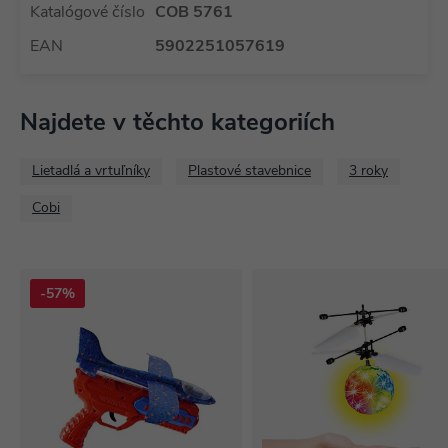
Katalógové číslo
COB 5761
EAN
5902251057619
Najdete v těchto kategoriích
Lietadlá a vrtuľníky
Plastové stavebnice
3 roky
Cobi
-57%