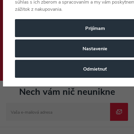
súhlas s ich zberom a spracovaním a my vám poskytneme
(Po–Pá 7:30–15:30)
zážitok z nakupovania.
info.eshop@pompo.sk
Prijímam
7x
predajní v SK
Nastavenie
Tovar skladom ihneď odosielame
Odmietnuť
Nech vám nič neunikne