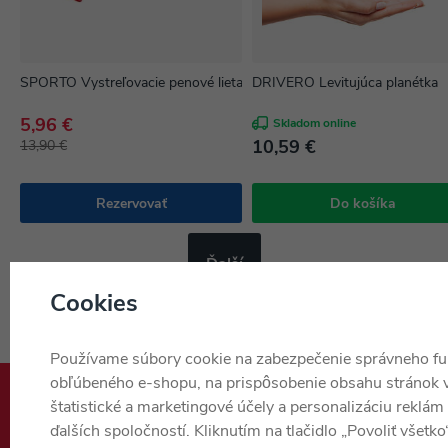
SPORTO Vystreľovacie penové lietadlo so svetlom
DRIVERO Levitujúca planétka
5,96 €
Skladom online
10,59 €
13,90 €
Rezervovať
Do košíka
Ďalší
Cookies
Používame súbory cookie na zabezpečenie správneho f
obľúbeného e-shopu, na prispôsobenie obsahu stránok 
štatistické a marketingové účely a personalizáciu reklá
Poradíme vám
ďalších spoločností. Kliknutím na tlačidlo „Povoliť všetko
046/877 55 50