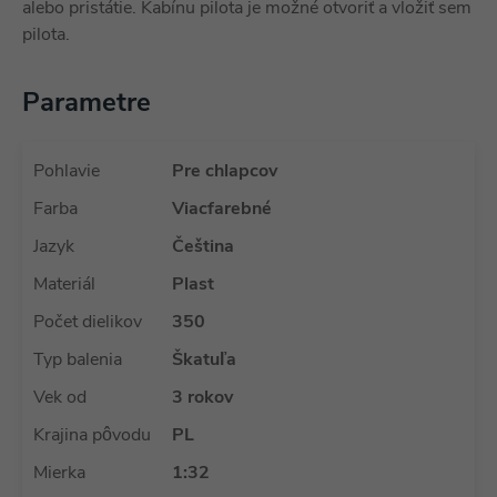
alebo pristátie. Kabínu pilota je možné otvoriť a vložiť sem
pilota.
Parametre
Pohlavie
Pre chlapcov
Farba
Viacfarebné
Jazyk
Čeština
Materiál
Plast
Počet dielikov
350
Typ balenia
Škatuľa
Vek od
3 rokov
Krajina pôvodu
PL
Mierka
1:32