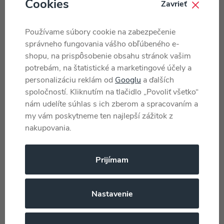
Cookies
Zavrieť
Používame súbory cookie na zabezpečenie
správneho fungovania vášho obľúbeného e-
Jak vybrat to správné
shopu, na prispôsobenie obsahu stránok vašim
potrebám, na štatistické a marketingové účely a
odrážedlo?
personalizáciu reklám od
Googlu
a ďalších
spoločností. Kliknutím na tlačidlo „Povoliť všetko“
Blog
03.07.26
nám udelíte súhlas s ich zberom a spracovaním a
my vám poskytneme ten najlepší zážitok z
Jak vybrat ideální odrážedlo? Co je důležité při výběru?
nakupovania.
Nevíte, jaké odrážedlo bude pro vaše dítě to pravé?
Poradíme vám, na co se při výběru zaměřit, jak zvolit
Čítať ďalej
správnou velikost i typ odrážedla, aby jízda byla
Prijímam
bezpečná a děti si ji naplno užily. Tady je několik tipů.
Nastavenie
O čom sa hovorí ďalej