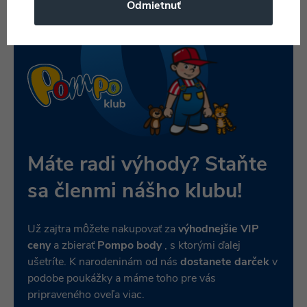
Odmietnuť
Máte radi výhody? Staňte
sa členmi nášho klubu!
Už zajtra môžete nakupovať za
výhodnejšie VIP
ceny
a zbierať
Pompo body
, s ktorými ďalej
ušetríte. K narodeninám od nás
dostanete darček
v
podobe poukážky a máme toho pre vás
pripraveného oveľa viac.