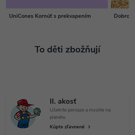
UniCones Kornúť s prekvapením
Dobrodr
To děti zbožňují
Viac tu
Viac tu
Viac tu
Viac tu
Viac tu
II. akosť
Ušetrite peniaze a myslite na
planétu
Kúpte zľavnené