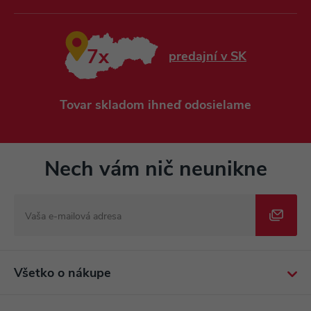
7x
predajní v SK
Tovar skladom ihneď odosielame
Nech vám nič neunikne
Všetko o nákupe