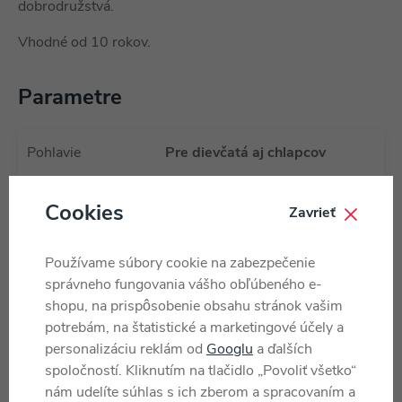
dobrodružstvá.
Vhodné od 10 rokov.
Parametre
Pohlavie
Pre dievčatá aj chlapcov
Farba
Viacfarebné
Cookies
Zavrieť
Jazyk
Čeština
Materiál
Papier, Tvrdený papier
Používame súbory cookie na zabezpečenie
Typ balenia
Škatuľa
správneho fungovania vášho obľúbeného e-
Vek od
10 rokov
shopu, na prispôsobenie obsahu stránok vašim
potrebám, na štatistické a marketingové účely a
Krajina pôvodu
CZ
personalizáciu reklám od
Googlu
a ďalších
Výrobca / Dodávateľ
Dino
(všetky produkty)
spoločností. Kliknutím na tlačidlo „Povoliť všetko“
nám udelíte súhlas s ich zberom a spracovaním a
Katalógové číslo
32655416