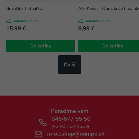
BrainBox Futbal CZ
Albi Kvído - Obrázkové hádanky
Skladom online
Skladom online
15,99 €
8,99 €
Do košíka
Do košíka
Ďalší
Poradíme vám
046/877 55 50
(Po–Pá 7:30–15:30)
info.eshop@pompo.sk