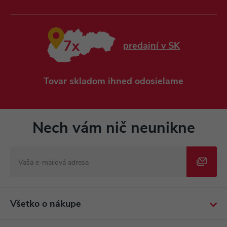
7x
predajní v SK
Tovar skladom ihneď odosielame
Nech vám nič neunikne
Všetko o nákupe