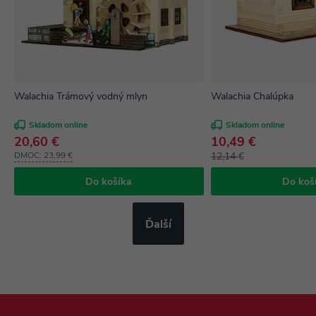
Walachia Trámový vodný mlyn
Walachia Chalúpka
Skladom online
Skladom online
20,60 €
10,49 €
DMOC:
23,99 €
12,14 €
Do košíka
Do koš
Ďalší