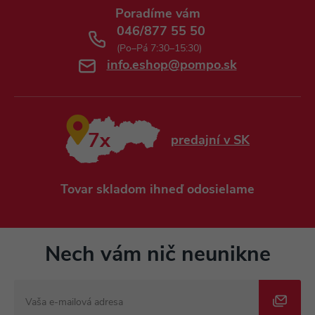
Poradíme vám
046/877 55 50
(Po–Pá 7:30–15:30)
info.eshop@pompo.sk
7x
predajní v SK
Tovar skladom ihneď odosielame
Nech vám nič neunikne