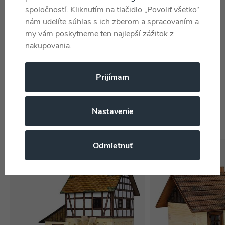
spoločností. Kliknutím na tlačidlo „Povoliť všetko“
Katalógové číslo
CO 18-03289
nám udelíte súhlas s ich zberom a spracovaním a
EAN
4009803032894
my vám poskytneme ten najlepší zážitok z
nakupovania.
Najdete v těchto kategoriích
Prijímam
Zlepovacie modely
Vojenské modely
Lacné hračky
8 rokov
Revell
Nastavenie
Odmietnuť
-14%