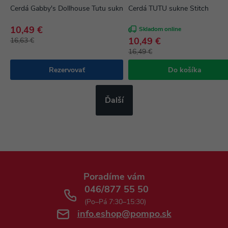
Cerdá Gabby's Dollhouse Tutu sukne s doplnkami
Cerdá TUTU sukne Stitch
10,49 €
Skladom online
10,49 €
16,63 €
16,49 €
Rezervovať
Do košíka
Ďalší
Poradíme vám
046/877 55 50
(Po–Pá 7:30–15:30)
info.eshop@pompo.sk