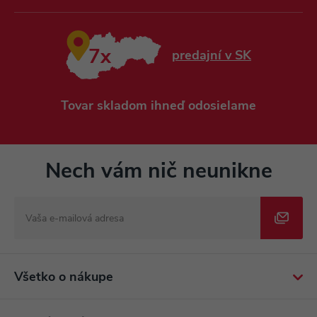
7x
predajní v SK
Tovar skladom ihneď odosielame
Nech vám nič neunikne
Všetko o nákupe