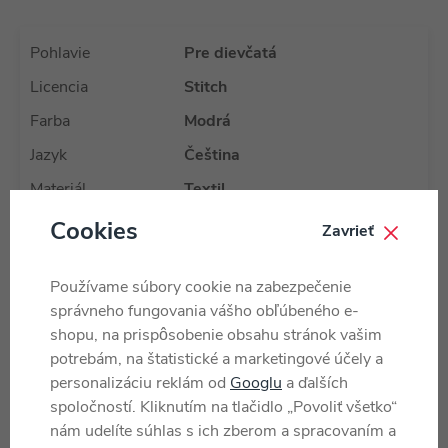
Pohlavie
Pre dievčatá
Licencia
Stitch
Farba
Modrá
Jazyk
Čeština
Materiál
Textil
Typ balenia
Blister
Cookies
Zavrieť
Produktový rad
Stitch
Používame súbory cookie na zabezpečenie
Vek od
6 rokov
správneho fungovania vášho obľúbeného e-
Krajina pôvodu
CN
shopu, na prispôsobenie obsahu stránok vašim
potrebám, na štatistické a marketingové účely a
Výrobca / Dodávateľ
Cerdá
(všetky produkty)
personalizáciu reklám od
Googlu
a ďalších
Katalógové číslo
472662
spoločností. Kliknutím na tlačidlo „Povoliť všetko“
EAN
8445484302783
nám udelíte súhlas s ich zberom a spracovaním a