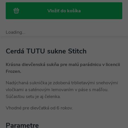
Vložiť do košíka
Loading...
Cerdá TUTU sukne Stitch
Krásna dievčenská sukňa pre malú parádnicu v licencii
Frozen.
Nadýchaná suknička je zdobená trblietavými snehovými
vločkami a saténovým lemovaním v páse s mašľou.
Súčasťou setu je aj čelenka.
Vhodné pre dievčatká od 6 rokov.
Parametre