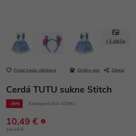
+3 ďalšie
Pridať medzi obľúbené
Strážny pes
Zdieľať
Cerdá TUTU sukne Stitch
-36%
Katalógové číslo 472662
10,49 €
16,49 €