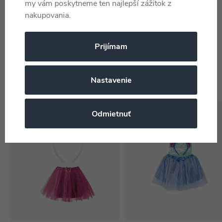
my vám poskytneme ten najlepší zážitok z
nakupovania.
Najdete v těchto kategoriích
Prijímam
Kostýmy
Lacné hračky
6 rokov
Stitch
Cerdá
Nastavenie
-37%
-36%
Odmietnuť